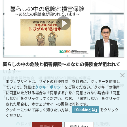
暮らしの中の危険と損害保険～あなたの保険金が狙われて
います～
日本損害保険協会 樋川明則 経営企画部広報室長
本ウェブサイトは、サイトの利便性向上を目的に、クッキーを使用し
多発化・激甚化している自然災害など、暮らしの中のリスクに備える保険
ています。詳細は
クッキーポリシー
をご覧ください。クッキーの使用
の活用や、トラブル防止のために知っておくべきことについて紹介しま
に同意いただける場合は「同意する」を、同意されない場合は「同意
す。
<31:28>
しない」をクリックしてください。なお、「同意しない」をクリック
された場合も、本ウェブサイトの閲覧は可能です。
クッキーについて詳しく知りたい方は、
「Cookieとは」
をクリック
ください。
個人情報の保護
クッキーポリシー
利用規約
同意する
同意しない