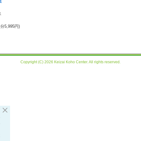
法
ス
5,995円)
Copyright (C) 2026 Keizai Koho Center. All rights reserved.
い
い
ク
本