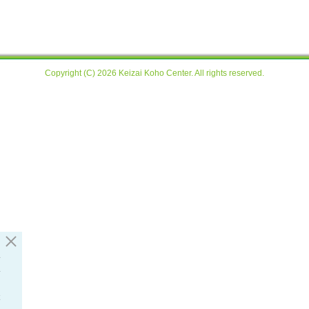
Copyright (C) 2026 Keizai Koho Center. All rights reserved.
い
い
ク
本