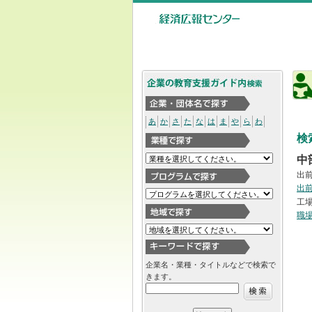
あ
か
さ
た
な
は
ま
や
ら
わ
検
中
出
出
工
職
企業名・業種・タイトルなどで検索で
きます。