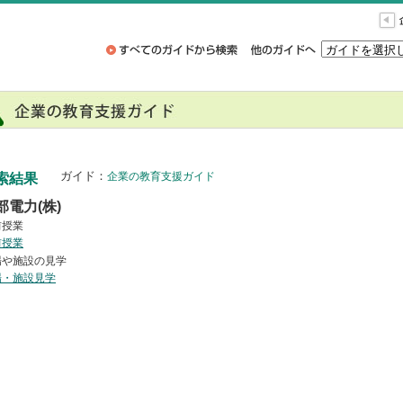
ガイド：
企業の教育支援ガイド
索結果
部電力(株)
前授業
前授業
場や施設の見学
場・施設見学