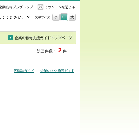
2
該当件数：
件
広報誌ガイド
企業の文化施設ガイド