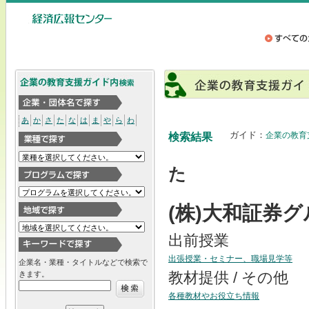
あ
か
さ
た
な
は
ま
や
ら
わ
ガイド：
企業の教育
検索結果
た
(株)大和証券
出前授業
出張授業・セミナー、職場見学等
企業名・業種・タイトルなどで検索で
きます。
教材提供 / その他
各種教材やお役立ち情報