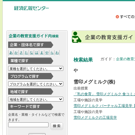
あ
か
さ
た
な
は
ま
や
ら
わ
ガイド：
企業の教育
検索結果
や
雪印メグミルク(株)
出前授業
「乳の食育」 雪印メグミルク 食コミ
工場や施設の見学
雪印メグミルク バーチャル工場見学
工場や施設の見学
企業名・業種・タイトルなどで検索で
雪印メグミルクの工場見学
きます。