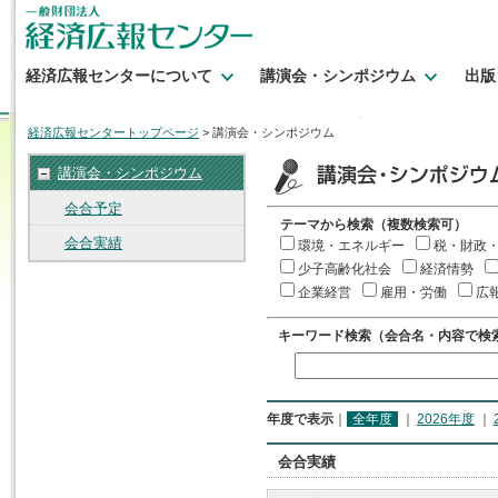
経済広報センターについて
講演会・シンポジウム
出版
経済広報センタートップページ
> 講演会・シンポジウム
講演会・シンポジウム
会合予定
テーマから検索（複数検索可）
会合実績
環境・エネルギー
税・財政
少子高齢化社会
経済情勢
企業経営
雇用・労働
広
キーワード検索（会合名・内容で検
年度で表示
｜
全年度
｜
2026年度
｜
会合実績