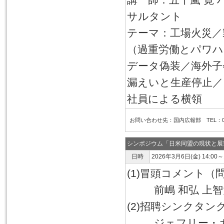
サルタント
テーマ：工場火災／
（過重労働とパワハ
データ偽装／海外子
漏えいと生産停止／
社員による横領
お問い合わせ先：国内広報部 TEL：03-6
シンポジウム「日米同盟の現状と展
日時
2026年3月6日(金) 14:00～
(1)冒頭コメント
前嶋 和弘 上智大
(2)招聘シンクタ
ジェフリー・ガー