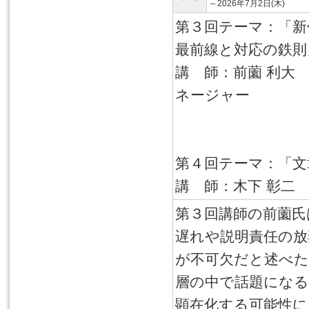
～2026年7月2日(木)
第３回テーマ：「
最前線と対応の鉄則
講 師：前薗 利大
ネージャー
デジタル・ク
第４回テーマ：「文
講 師：木下 彰二
第３回講師の前薗氏
遅れや説明責任の放
が不可欠だと述べた
層の中で話題になる
顕在化する可能性に