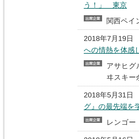
う！」 東京
関西ペ
2018年7月19
への情熱を体感
アサヒグ
ヰスキー
2018年5月31
グ』の最先端を
レンゴ