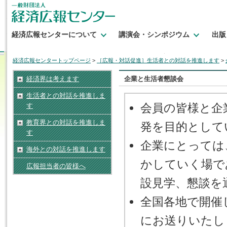
経済広報センターについて
講演会・シンポジウム
出版
経済広報センタートップページ
>
［広報・対話促進］生活者との対話を推進します
>
経済界は考えます
企業と生活者懇談会
生活者との対話を推進しま
会員の皆様と企
す
教育界との対話を推進しま
発を目的として
す
企業にとっては
海外との対話を推進します
かしていく場で
広報担当者の皆様へ
設見学、懇談を
全国各地で開催
にお送りいたし