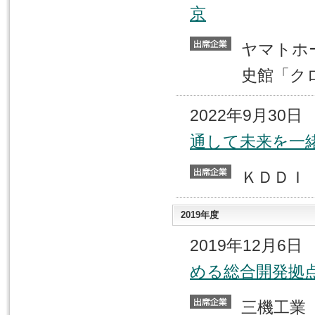
京
ヤマト
史館「ク
2022年9月30
通して未来を一
ＫＤＤ
2019年度
2019年12月6
める総合開発拠
三機工