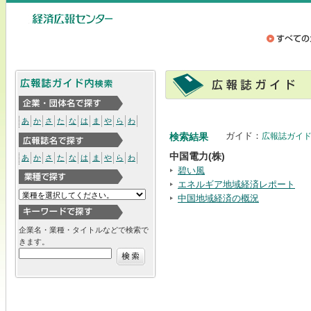
あ
か
さ
た
な
は
ま
や
ら
わ
ガイド：
検索結果
広報誌ガイ
中国電力(株)
あ
か
さ
た
な
は
ま
や
ら
わ
碧い風
エネルギア地域経済レポート
中国地域経済の概況
企業名・業種・タイトルなどで検索で
きます。