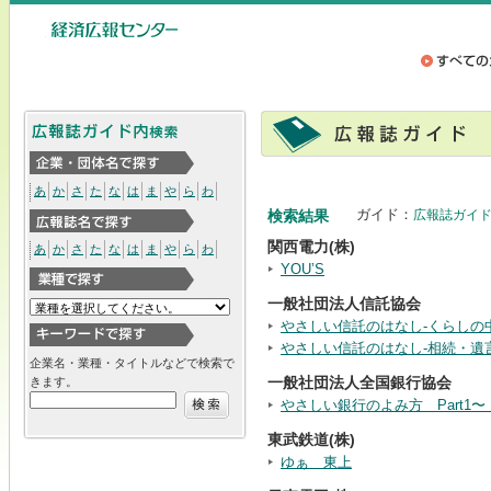
あ
か
さ
た
な
は
ま
や
ら
わ
ガイド：
検索結果
広報誌ガイ
関西電力(株)
あ
か
さ
た
な
は
ま
や
ら
わ
YOU’S
一般社団法人信託協会
やさしい信託のはなし-くらしの
やさしい信託のはなし-相続・遺
企業名・業種・タイトルなどで検索で
一般社団法人全国銀行協会
きます。
やさしい銀行のよみ方 Part
東武鉄道(株)
ゆぁ 東上