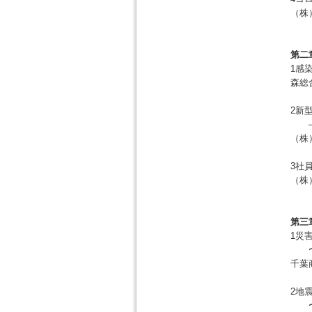
（株
第二
1感
森総
2新
—パ
（株
3社
（株
第三
1災
〜ソ
千葉
2地
〜情