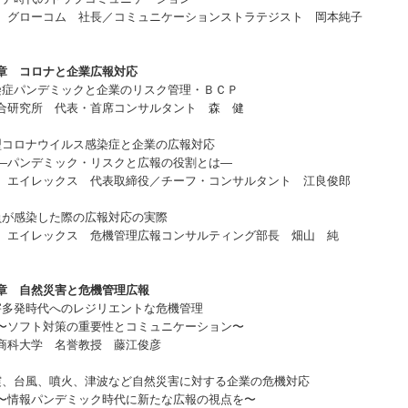
）グローコム 社長／コミュニケーションストラテジスト 岡本純子
章 コロナと企業広報対応
染症パンデミックと企業のリスク管理・ＢＣＰ
合研究所 代表・首席コンサルタント 森 健
型コロナウイルス感染症と企業の広報対応
ンデミック・リスクと広報の役割とは—
）エイレックス 代表取締役／チーフ・コンサルタント 江良俊郎
員が感染した際の広報対応の実際
）エイレックス 危機管理広報コンサルティング部長 畑山 純
章 自然災害と危機管理広報
害多発時代へのレジリエントな危機管理
フト対策の重要性とコミュニケーション〜
商科大学 名誉教授 藤江俊彦
震、台風、噴火、津波など自然災害に対する企業の危機対応
報パンデミック時代に新たな広報の視点を〜