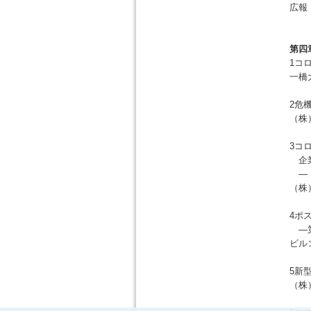
広報
第四
1コ
一橋
2危
（株
3コ
企業
— 
（株
4ポ
—第
ビル
5新
（株