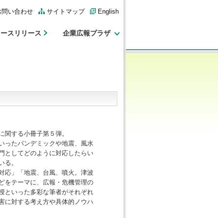
お問い合わせ
サイトマップ
English
ュースリリース
企業広報プラザ
に関する小冊子第５弾。
いったパンデミックや地震、風水
門としてどのように対応したらい
いる。
対応」「地震、台風、噴火。津波
どをテーマに、広報・危機管理の
授といった多彩な筆者がそれぞれ
害に対する考え方や具体的ノウハ