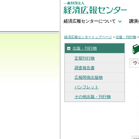
経済広報センターについて
講演
経済広報センタートップページ
>
出版・刊行物
出版・刊行物
定期刊行物
ウ
調査報告書
広報関係出版物
パンフレット
その他出版・刊行物