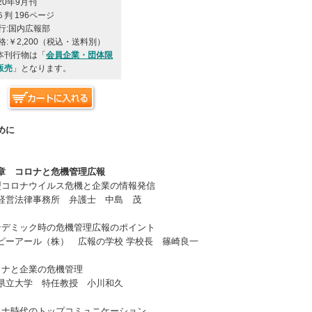
20年9月刊
５判 196ページ
 行:国内広報部
 格:￥2,200（税込・送料別）
本刊行物は「
会員企業・団体限
販売
」となります。
めに
章 コロナと危機管理広報
型コロナウイルス危機と企業の情報発信
経営法律事務所 弁護士 中島 茂
ンデミック時の危機管理広報のポイント
ピーアール（株） 広報の学校 学校長 篠崎良一
ロナと企業の危機管理
県立大学 特任教授 小川和久
ロナ時代のトップコミュニケーション