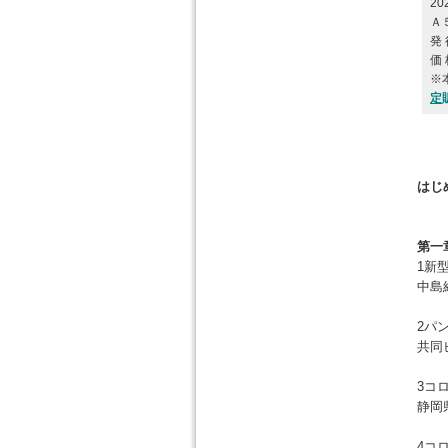
20
Ａ
発
価
※
定
はじ
第一
1新
中島
2パ
共同
3コ
静岡
4コ