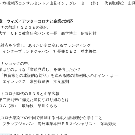
・危機対応コンサルタント／山見インテグレーター（株） 代表取締役 山
章 ウィズ／アフターコロナと企業の対応
ロナの教訓とＳＤＧｓの深化
大学 ＣＦＯ教育研究センター長 商学博士 伊藤邦雄
機対応を卒業し、ありたい姿に変わるブランディング
）インターブランドジャパン 社長兼ＣＥＯ 並木将仁
ロナショックの中、
はどのような「業績見通し」を発信したか？
「投資家との建設的な対話」を進める際の情報開示のポイントは —
）エイレックス 常務取締役 江良嘉則
ストコロナ時代のＳＮＳと企業広報
二波到来に備えた適切な取り組みとは—
コム（株） 取締役 早川くらら
型コロナ感染下の中国で奮闘する日本人総経理から学ぶこと
）プラップジャパン 海外事業本部ＰＲスペシャリスト 茅島秀夫