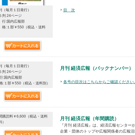
刊（毎月１日発行）
目 次
５判 24ページ
 行:国内広報部
 格:１部￥550（税込・送料
）
刊（毎月１日発行）
月刊 経済広報（バックナンバー）
５判 24ページ
 行:国内広報部
各号の目次はこちらからご確認ください
 格:１部￥550（税込・送料別）
間購読料￥6,600（税込・送料
月刊 経済広報（年間購読）
料）
『月刊 経済広報』は、経済広報センター
企業・団体のトップや広報関係者の広報活