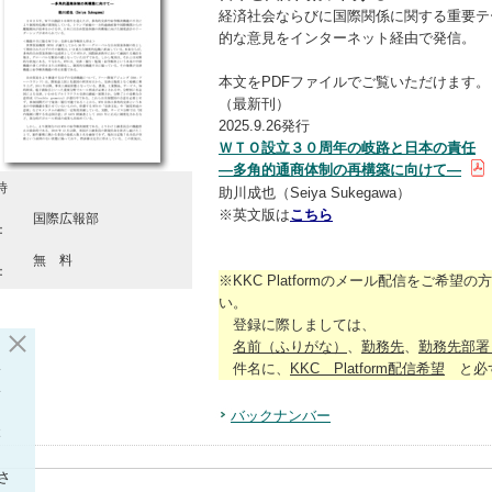
経済社会ならびに国際関係に関する重要テ
的な意見をインターネット経由で発信。
本文をPDFファイルでご覧いただけます。
（最新刊）
2025.9.26発行
ＷＴＯ設立３０周年の岐路と日本の責任
―多角的通商体制の再構築に向けて―
時
助川成也（Seiya Sukegawa）
発
※英文版は
こちら
国際広報部
：
価
無 料
：
※KKC Platformのメール配信をご希望の
い。
登録に際しましては、
名前（ふりがな）
、
勤務先
、
勤務先部署
い
件名に、
KKC Platform配信希望
と必ず
い
ク
バックナンバー
本
さ