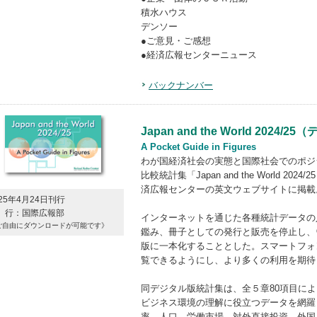
積水ハウス
デンソー
●ご意見・ご感想
●経済広報センターニュース
バックナンバー
Japan and the World 2024/
A Pocket Guide in Figures
わが国経済社会の実態と国際社会でのポジ
比較統計集「Japan and the World 2024/25 A
済広報センターの英文ウェブサイトに掲載
025年4月24日刊行
 行：国際広報部
インターネットを通じた各種統計データの
ご自由にダウンロードが可能です
》
鑑み、冊子としての発行と販売を停止し、
版に一本化することとした。スマートフォ
覧できるようにし、より多くの利用を期待
同デジタル版統計集は、全５章80項目に
ビジネス環境の理解に役立つデータを網羅
率、人口、労働市場、対外直接投資、外国