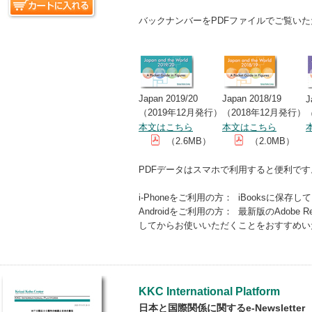
バックナンバーをPDFファイルでご覧い
Japan 2019/20
Japan 2018/19
J
（2019年12月発行）
（2018年12月発行）
本文はこちら
本文はこちら
（2.6MB）
（2.0MB）
PDFデータはスマホで利用すると便利で
i-Phoneをご利用の方： iBooksに保存
Androidをご利用の方： 最新版のAdobe Rea
してからお使いいただくことをおすすめい
KKC International Platform
日本と国際関係に関するe-Newsletter