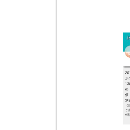
2
ポケ
1
発
価
別
《
ご
料