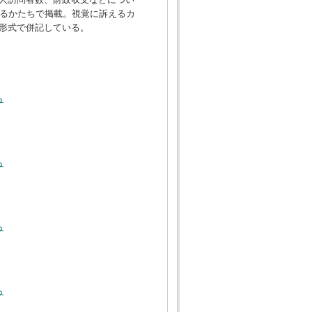
かるかたちで掲載。視覚に訴えるカ
形式で併記している。
ら
ら
ら
ら