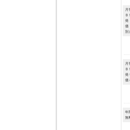
月
Ｂ
発
価
別
月
Ｂ
発
価
年
無