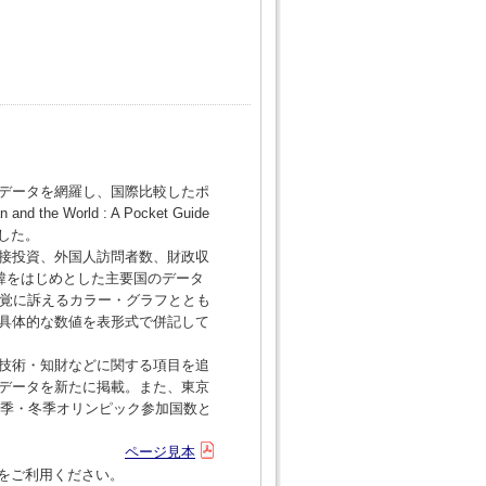
データを網羅し、国際比較したポ
e World : A Pocket Guide
売した。
接投資、外国人訪問者数、財政収
独韓をはじめとした主要国のデータ
視覚に訴えるカラー・グラフととも
具体的な数値を表形式で併記して
技術・知財などに関する項目を追
データを新たに掲載。また、東京
夏季・冬季オリンピック参加国数と
ページ見本
をご利用ください。