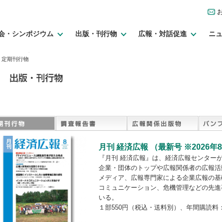
会・シンポジウム
出版・刊行物
広報・対話促進
ニ
> 定期刊行物
月刊 経済広報 （最新号 ※2026年
『月刊 経済広報』は、経済広報センター
企業・団体のトップや広報関係者の広報活
メディア、広報専門家による企業広報の基
コミュニケーション、危機管理などの先進
いる。
１部550円（税込・送料別）、年間購読料：