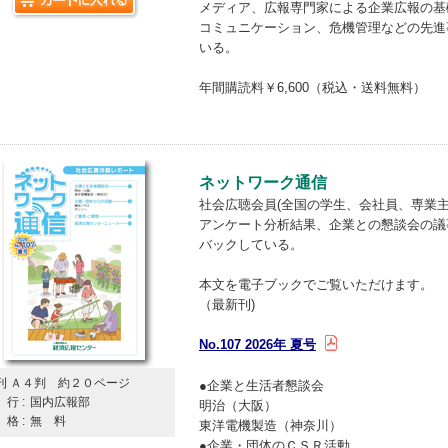
メディア、広報専門家による企業広報の基
コミュニケーション、危機管理などの先進
いる。
年間購読料￥6,600（税込・送料無料）
ネットワーク通信
社会広聴会員(全国の学生、会社員、専業主婦
アンケート分析結果、企業との懇談会の議
バックしている。
本文を電子ブックでご覧いただけます。
（最新刊)
No.107 2026年 夏号
刊 Ａ４判 約２０ページ
●企業と生活者懇談会
行 :
国内広報部
明治（大阪）
格 :
無 料
東洋電機製造（神奈川）
●企業・団体のＣＳＲ活動