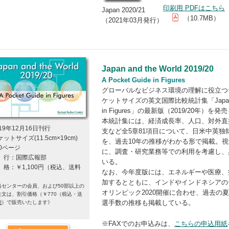
印刷用 PDFはこちら
Japan 2020/21
（10.7MB）
（2021年03月発行）
Japan and the World 2019/20
A Pocket Guide in Figures
グローバルなビジネス環境の理解に役立つ
ケットサイズの英文国際比較統計集「Japan and th
in Figures」の最新版（2019/20年）を発
本統計集には、経済成長率、人口、対外直
019年12月16日刊行
支など全5章81項目について、日米中英
ットサイズ(11.5cm×19cm)
を、過去10年の推移がわかる形で掲載。
30ページ
に、調査・研究業務等での利用を考慮し、
 行：国際広報部
いる。
 格：￥1,100円（税込、送料
なお、今年度版には、エネルギーや医療、
）
加するとともに、インドやインドネシアの
当センターの会員、および50部以上の
オリンピック2020開催に合わせ、過去の
注文は、割引価格（￥770（税込・送
選手数の推移も掲載している。
別
）で販売いたします
》
※FAXでのお申込みは、
こちらの申込用紙