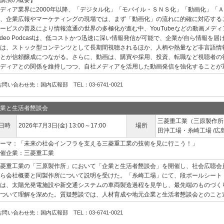
講演の概要】
ディア業界に2000年以降、「デジタル化」「モバイル・ＳＮＳ化」「動画化」「
、企業広報やマーケティングの現場では、まず「動画化」の流れに的確に対応する
ービスの普及により情報流通の世界の多極化が進む中、YouTubeなどの動画メデ
ideo Podcastは、低コストかつ迅速に深い情報発信が可能で、企業が自ら情報
は、ストック型コンテンツとして長期間視聴されるほか、人柄や熱量など非言語情
とが信頼醸成につながる。さらに、動画は、購買や採用、投資、転職など視聴者の
ディアとの関係を維持しつつ、自社メディアを活用した動画発信を強化することが
お問い合わせ先：国内広報部 TEL：03-6741-0021
業と生活者懇談会
三菱重工業（三原製作所
日時
2026年7月3日(金) 13:00～17:00
場所
田沖工場・糸崎工場 /広
ーマ：「未来の社会インフラを支える三菱重工業の技術を見に行こう！」
催企業：三菱重工業
菱重工業の「三原製作所」において「企業と生活者懇談会」を開催し、社会広聴会
ら会社概要と同製作所について説明を受けた。「糸崎工場」にて、段ボールシート
は、太陽光発電施設や新交通システムの車両製造過程を見学し、最先端のものづく
ついて理解を深めた。質疑懇談では、人材育成や地元企業と生活者懇談会とのこと
お問い合わせ先：国内広報部 TEL：03-6741-0021