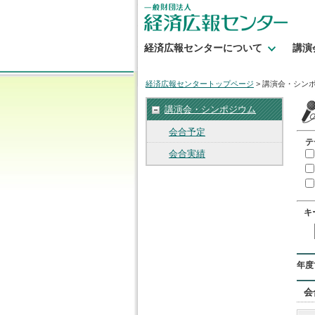
経済広報センターについて
講演
経済広報センタートップページ
> 講演会・シン
講演会・シンポジウム
会合予定
テ
会合実績
キ
年度
会