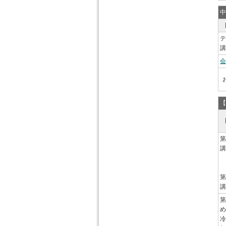
中
テ
講
会
【
第
講
第
講
第
め
冷