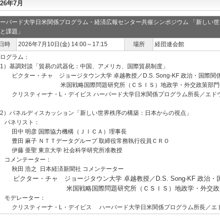
026年7月
ーバード大学日米関係プログラム・経済広報センター共催シンポジウム 「新しい世
と課題」
日時
2026年7月10日(金) 14:00～17:15
場所
経団連会館
ログラム：
1）基調対談「貿易の武器化：中国、アメリカ、国際貿易制度」
ビクター・チャ
ジョージタウン大学 卓越教授／D.S. Song-KF 政治・国際関
米国戦略国際問題研究所（ＣＳＩＳ）地政学・外交政策部門長 兼
クリスティーナ・L・デイビス ハーバード大学日米関係プログラム所長／エド
2）パネルディスカッション「新しい世界秩序の構築：日本からの視点」
パネリスト：
田中 明彦 国際協力機構（ＪＩＣＡ）理事長
豊田 麻子 ＮＴＴデータグループ 取締役常務執行役員ＣＲＯ
伊藤 亜聖 東京大学 社会科学研究所准教授
コメンテーター：
秋田 浩之 日本経済新聞社 コメンテーター
ビクター・チャ
ジョージタウン大学 卓越教授／D.S. Song-KF 政治
米国戦略国際問題研究所（ＣＳＩＳ）地政学・外交政策
モデレーター：
クリスティーナ・L・デイビス ハーバード大学日米関係プログラム所長／エ