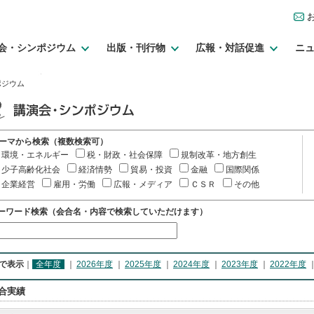
会・シンポジウム
出版・刊行物
広報・対話促進
ニ
ポジウム
ーマから検索（複数検索可）
環境・エネルギー
税・財政・社会保障
規制改革・地方創生
少子高齢化社会
経済情勢
貿易・投資
金融
国際関係
企業経営
雇用・労働
広報・メディア
ＣＳＲ
その他
ーワード検索（会合名・内容で検索していただけます）
で表示
｜
全年度
｜
2026年度
｜
2025年度
｜
2024年度
｜
2023年度
｜
2022年度
合実績