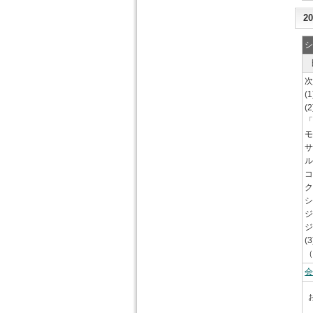
2
シ
次
(
(
「
モ
サ
ル
コ
ク
シ
ジ
ジ
(
（
会