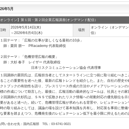
026年5月
オンライン】第１回・第２回企業広報講座(オンデマンド配信）
2026年5月14日(木)
オンライン（オンデマン
日時
場所
～2026年6月4日(木)
信）
１回テーマ：「広報の仕事が楽しくなる最初の10歩」
 師：栗田 朋一 PRacademy 代表取締役
２回テーマ：「危機管理広報の概要」
 師：大杉 春子 レイザー 代表取締役
日本リスクコミュニケーション協会 代表理事
１回講師の栗田氏は、広報担当者としてスタートラインに立つ前に取り組むべきこ
ることの重要性を述べた後、最新の広報トレンドを紹介した。また、自社の歴史や
クトブックの有効性を語り、プレスリリース作成の方法やメディアリレーションの
標の作成について助言した。最後に、広報活動の最終的なゴールは、社員とその家
２回講師の大杉氏は、ＳＮＳで拡散されたリスク情報への初動対応の優先順位を示
要があると述べた。続いて、危機管理広報が求められる背景や、レピュテーション
時の取り組みとしては、議論の場を設けて基本知識を共有し、対応策を事前に整備
な要素を踏まえつつ、危機発生後のレピュテーション低下を最小限に抑えるための
お問い合わせ先：国内広報部 TEL：03-6741-0021