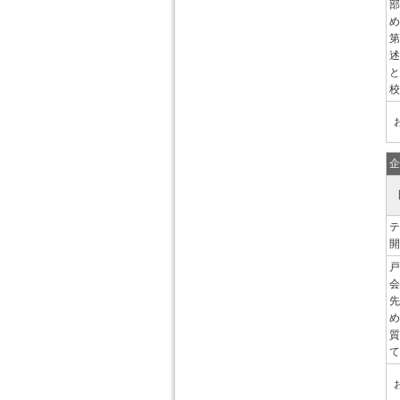
部
め
第
述
と
校
企
テ
開
戸
会
先
め
質
て