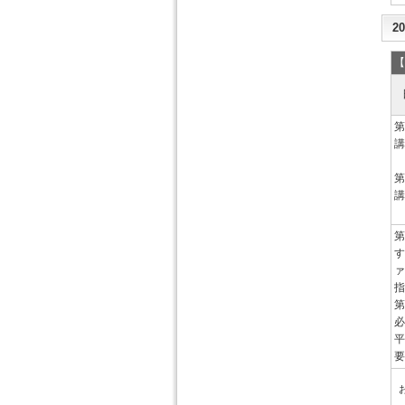
2
【
第
講
第
講
第
す
ァ
指
第
必
平
要