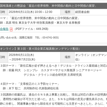
国有識者との懇談会「最近の世界情勢、米中関係の動向と日中関係の展望」
日時
2026年6月11日(木) 10:00～12:00
場所
経団連会館
ーマ：「最近の世界情勢、米中関係の動向と日中関係の展望」
師：高原 明生 東京女子大学 特別客員教授・東京大学 名誉教授
合報告
（PDFファイル：449.2KB)
お問い合わせ先：国際広報部 TEL：03-6741-0031
オンライン】第３回・第４回企業広報講座(オンデマンド配信）
2026年6月11日(木)
オンライン（オンデマン
日時
場所
～2026年7月2日(木)
信）
３回テーマ：「新任広報が必ず押さえるべき！デジタル・クライシス最前線と対応
 師：前薗 利大 シエンプレ カスタマーサクセス推進課 シニアマネージャー
デジタル・クライシス総合研究所 主席研究員
４回テーマ：「文章校正のミス予防セミナー」
 師：木下 彰二 共同制作社 代表取締役社長
３回講師の前薗氏は、過去のＳＮＳ炎上事案と比較し、現在は対応の遅れや説明責
、透明性の確保が不可欠だと述べた。また、ＳＮＳは同様の意見が優先表示され、
静に分析し、関連事象が後から顕在化する可能性にも注意すべきとした。さらに、