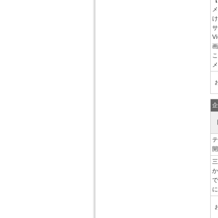
【
メ
け
サ
V
画
こ
メ
企
テ
開
三
か
で
に