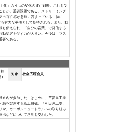
ＡＩ化」の４つの変化の波が到来。これを受
ことが、重要課題である。ストリーミング
ィアの存在感が急速に高まっている。特に
を届ける有力な手段として期待される。また、動
報も伝えられ、「自分の言葉」で発信する
行動変容を促す力が大きい。今後は、マス
重要である。
 和
対象
社会広聴会員
島）
員６名が参加した。はじめに、三菱重工業
・箱を製造する紙工機械、「和田沖工場」
りや、カーボンニュートラルへの取り組み
連携などについて意見を交わした。