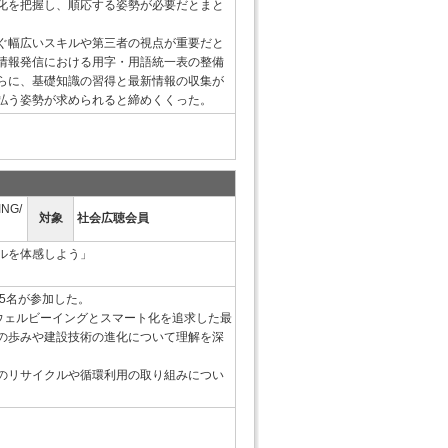
化を把握し、順応する姿勢が必要だとまと
ぐ幅広いスキルや第三者の視点が重要だと
情報発信における用字・用語統一表の整備
らに、基礎知識の習得と最新情報の収集が
払う姿勢が求められると締めくくった。
NG/
対象
社会広聴会員
ルを体感しよう」
15名が参加した。
後、ウェルビーイングとスマート化を追求した最
の歩みや建設技術の進化について理解を深
のリサイクルや循環利用の取り組みについ