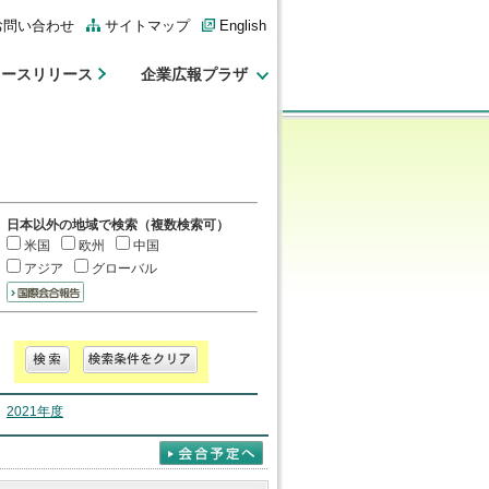
お問い合わせ
サイトマップ
English
ュースリリース
企業広報プラザ
日本以外の地域で検索（複数検索可）
米国
欧州
中国
アジア
グローバル
｜
2021年度