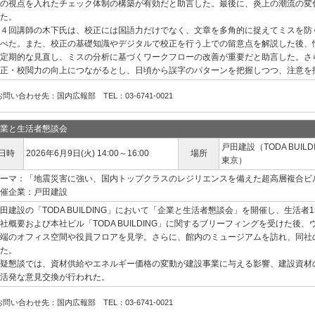
の視点を入れたチェック体制の構築が有効だと助言した。最後に、炎上の潮流の変
た。
４回講師の木下氏は、校正には国語力だけでなく、文章を多角的に捉えてミスを防
べた。また、校正の基礎知識やデジタルで校正を行う上での留意点を解説した後、
定期的な見直し、ミスの分析に基づくワークフローの改善が重要だと助言した。さ
正・校閲力の向上につながるとし、日頃から誤字のパターンを把握しつつ、注意を
お問い合わせ先：国内広報部 TEL：03-6741-0021
業と生活者懇談会
戸田建設（TODA BUILDI
日時
2026年6月9日(火) 14:00～16:00
場所
東京）
ーマ：「地震災害に強い、国内トップクラスのレジリエンスを備えた超高層複合ビ
催企業：戸田建設
田建設の「TODA BUILDING」において「企業と生活者懇談会」を開催し、生活者
社概要および本社ビル「TODA BUILDING」に関するブリーフィングを受けた
端のオフィス空間や役員フロアを見学。さらに、館内のミュージアムを訪れ、同社
た。
疑懇談では、資材供給やエネルギー価格の変動が建設事業に与える影響、建設資材
活発な意見交換が行われた。
お問い合わせ先：国内広報部 TEL：03-6741-0021