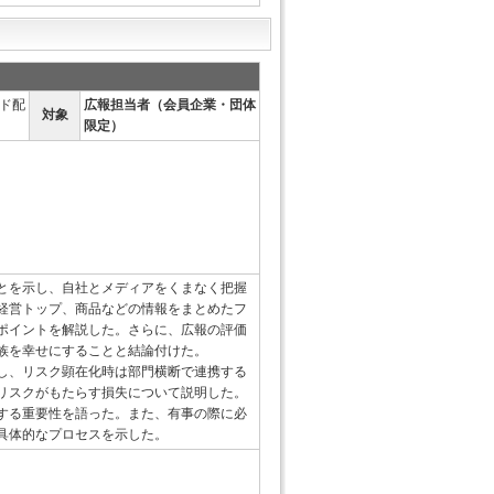
ド配
広報担当者（会員企業・団体
対象
限定）
とを示し、自社とメディアをくまなく把握
経営トップ、商品などの情報をまとめたフ
ポイントを解説した。さらに、広報の評価
族を幸せにすることと結論付けた。
し、リスク顕在化時は部門横断で連携する
リスクがもたらす損失について説明した。
する重要性を語った。また、有事の際に必
具体的なプロセスを示した。