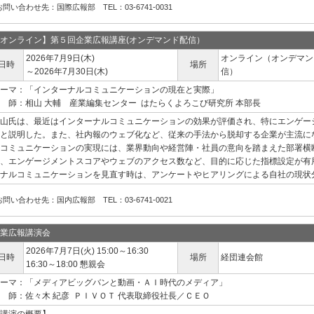
お問い合わせ先：国際広報部 TEL：03-6741-0031
オンライン】第５回企業広報講座(オンデマンド配信）
2026年7月9日(木)
オンライン（オンデマン
日時
場所
～2026年7月30日(木)
信）
ーマ：「インターナルコミュニケーションの現在と実際」
 師：相山 大輔 産業編集センター はたらくよろこび研究所 本部長
山氏は、最近はインターナルコミュニケーションの効果が評価され、特にエンゲー
と説明した。また、社内報のウェブ化など、従来の手法から脱却する企業が主流に
コミュニケーションの実現には、業界動向や経営陣・社員の意向を踏まえた部署横
、エンゲージメントスコアやウェブのアクセス数など、目的に応じた指標設定が有
ナルコミュニケーションを見直す時は、アンケートやヒアリングによる自社の現状
お問い合わせ先：国内広報部 TEL：03-6741-0021
業広報講演会
2026年7月7日(火) 15:00～16:30
日時
場所
経団連会館
16:30～18:00 懇親会
ーマ：「メディアビッグバンと動画・ＡＩ時代のメディア」
 師：佐々木 紀彦 ＰＩＶＯＴ 代表取締役社長／ＣＥＯ