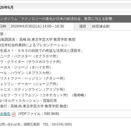
026年6月
ンポジウム「テクノロジーの進化が日米の経済社会、教育に与える影響」
日時
2026年6月30日(火) 14:00～16:30
場所
経団連会館
第：
1)基調講演： 高橋 純 東京学芸大学 教育学部 教授
2)北米社会科教師によるプレゼンテーション：
生成ＡＩ・ＳＮＳの自校での有益な活用法と課題等」
ニーク・バクスター（オクラホマ州）
ラ・クライダー（サウスカロライナ州）
ーカス・ジョージ（オハイオ州）
ール・ハウゲン（ネブラスカ州）
リストファー・ヘッジリン（テネシー州）
ェリリン・ナーカー（ジョージア州）
ャニス・スティングライン（アリゾナ州）
ョセフ・ウィリアムソン（コネチカット州）（敬称略）
3)パネルディスカッション・質疑応答
進行：高橋 純 東京学芸大学 教育学部 教授）
合報告
（PDFファイル：580.9KB)
お問い合わせ先：国際広報部 TEL：03-6741-0031