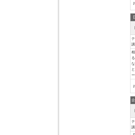
【
テ
講
相
る
な
と
ー
企
テ
講