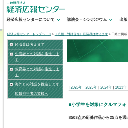
経済広報センターについて
講演会・シンポジウム
出版
経済広報センタートップページ
>
［広報・対話促進］経済界は考えます
> 日経に掲
経済界は考えます
生活者との対話を推進しま
す
教育界との対話を推進しま
す
海外との対話を推進します
|
2026年
|
2025年
|
2024年
|
2023年
広報担当者の皆様へ
■小学生を対象にクルマフォ
8503点の応募作品から25点を選