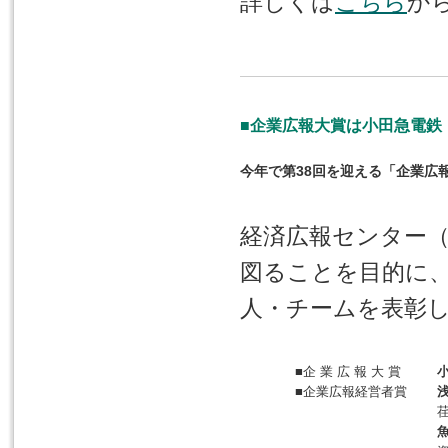
詳しくは
こちら
か
■企業広報大賞は小田急電鉄
今年で第38回を迎える「企業広
経済広報センター
図ることを目的に
人・チームを表彰
■企 業 広 報 大 賞
■企業広報経営者賞
浅
魚